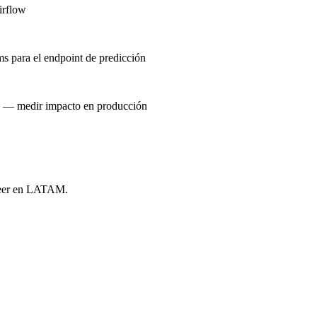
irflow
s para el endpoint de predicción
gs — medir impacto en producción
ineer en LATAM.