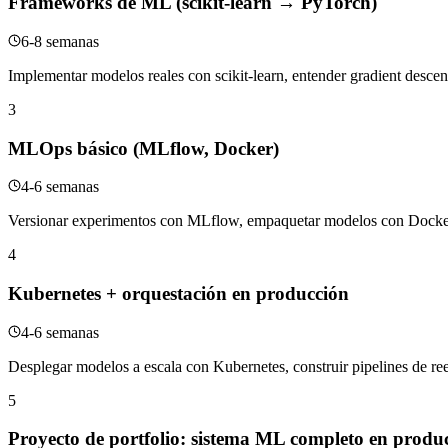
Frameworks de ML (scikit-learn → PyTorch)
6-8 semanas
Implementar modelos reales con scikit-learn, entender gradient desce
3
MLOps básico (MLflow, Docker)
4-6 semanas
Versionar experimentos con MLflow, empaquetar modelos con Docker y
4
Kubernetes + orquestación en producción
4-6 semanas
Desplegar modelos a escala con Kubernetes, construir pipelines de r
5
Proyecto de portfolio: sistema ML completo en produ