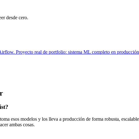
er desde cero.
flow. Proyecto real de portfolio: sistema ML completo en producción
r
ist?
oma esos modelos y los lleva a producción de forma robusta, escalable 
hacer ambas cosas.