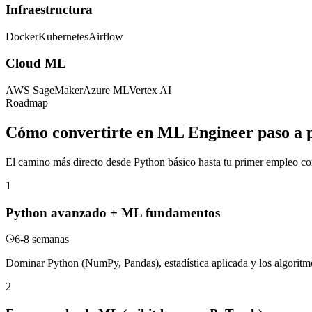
Infraestructura
Docker
Kubernetes
Airflow
Cloud ML
AWS SageMaker
Azure ML
Vertex AI
Roadmap
Cómo convertirte en ML Engineer paso a 
El camino más directo desde Python básico hasta tu primer empleo 
1
Python avanzado + ML fundamentos
6-8 semanas
Dominar Python (NumPy, Pandas), estadística aplicada y los algoritmos
2