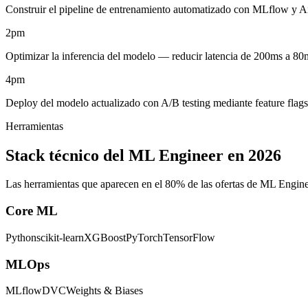
Construir el pipeline de entrenamiento automatizado con MLflow y A
2pm
Optimizar la inferencia del modelo — reducir latencia de 200ms a 80m
4pm
Deploy del modelo actualizado con A/B testing mediante feature fla
Herramientas
Stack técnico del ML Engineer en 2026
Las herramientas que aparecen en el 80% de las ofertas de ML Eng
Core ML
Python
scikit-learn
XGBoost
PyTorch
TensorFlow
MLOps
MLflow
DVC
Weights & Biases