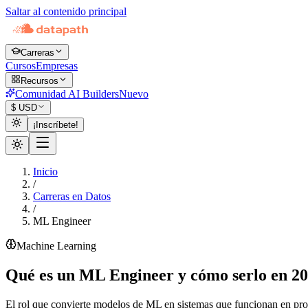
Saltar al contenido principal
Carreras
Cursos
Empresas
Recursos
Comunidad AI Builders
Nuevo
$
USD
¡Inscríbete!
Inicio
/
Carreras en Datos
/
ML Engineer
Machine Learning
Qué es un
ML Engineer
y cómo serlo en 2
El rol que convierte modelos de ML en sistemas que funcionan en pr