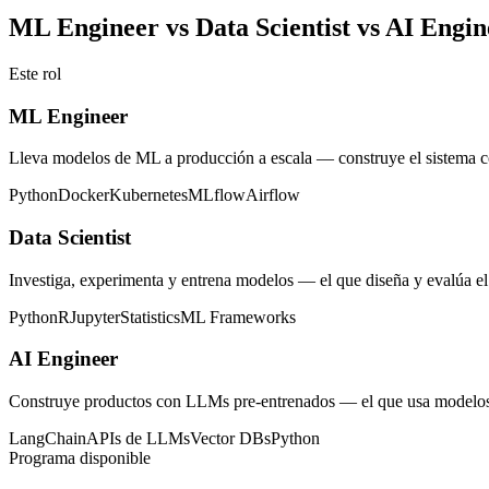
ML Engineer vs Data Scientist vs AI Engin
Este rol
ML Engineer
Lleva modelos de ML a producción a escala — construye el sistema co
Python
Docker
Kubernetes
MLflow
Airflow
Data Scientist
Investiga, experimenta y entrena modelos — el que diseña y evalúa el
Python
R
Jupyter
Statistics
ML Frameworks
AI Engineer
Construye productos con LLMs pre-entrenados — el que usa modelos e
LangChain
APIs de LLMs
Vector DBs
Python
Programa disponible