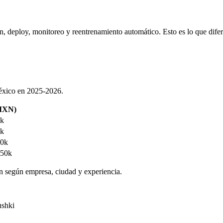
n, deploy, monitoreo y reentrenamiento automático. Esto es lo que dife
México en 2025-2026.
MXN)
5k
5k
50k
250k
an según empresa, ciudad y experiencia.
shki