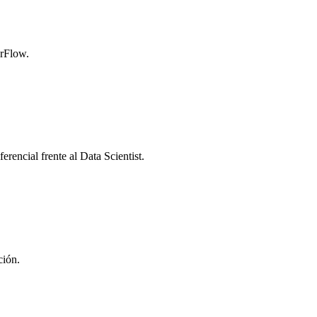
orFlow.
encial frente al Data Scientist.
ción.