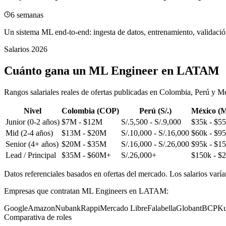
6 semanas
Un sistema ML end-to-end: ingesta de datos, entrenamiento, validació
Salarios 2026
Cuánto gana un ML Engineer en LATAM
Rangos salariales reales de ofertas publicadas en Colombia, Perú y 
Nivel
Colombia (COP)
Perú (S/.)
México (
Junior (0-2 años)
$7M - $12M
S/.5,500 - S/.9,000
$35k - $5
Mid (2-4 años)
$13M - $20M
S/.10,000 - S/.16,000
$60k - $9
Senior (4+ años)
$20M - $35M
S/.16,000 - S/.26,000
$95k - $1
Lead / Principal
$35M - $60M+
S/.26,000+
$150k - $
Datos referenciales basados en ofertas del mercado. Los salarios varí
Empresas que contratan ML Engineers en LATAM:
Google
Amazon
Nubank
Rappi
Mercado Libre
Falabella
Globant
BCP
Ku
Comparativa de roles