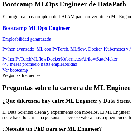
Bootcamp MLOps Engineer de DataPath
El programa más completo de LATAM para convertirte en ML Engine
Bootcamp MLOps Engineer
Empleabilidad garantizada
Python avanzado, ML con PyTorch, MLflow, Docker, Kubernetes y Air
Python
PyTorch
MLflow
Docker
Kubernetes
Airflow
SageMaker
8 meses promedio hasta empleabilidad
Ver bootcamp
Preguntas frecuentes
Preguntas sobre la carrera de ML Enginee
¿Qué diferencia hay entre ML Engineer y Data Scient
El Data Scientist diseña y experimenta con modelos. El ML Engineer t
suele hacerlo la misma persona — pero se valora más a quien puede 
¿Necesito un PhD para ser ML Engineer?